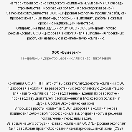
на территории офисно-складского комплекса «Бумеранг» ( 3я очередь
строительства, Московская область, Красногорский район).
За период сотрудничества ООО «Цифровая экология» проявила себя, как
профессиональный партнер, способный выполнять работы в сжатые
сроки и с надлежащим качеством.
Опираясь на предыдущий опыт, ООО «ОСК Бумеранг» готово
рекомендовать ООО «Цифровая экология» для выполнения проектных
работ, как надёжную и компетентную компанию.
ООО «Бумеранг»
Генеральный директор Бараник Александр Николаевич
Компания ООО “НПП Патриот” выражает благодарность компании ООО
“Цифровая экология” за разработанную экологическую документацию
для нашего комплекса производственных зданий по разработке и
производству двигателей, расположенног в Московской области, г.
Дубна, Особая Экономическая зона.
В процессе работы коллектив ООО “Цифровая экология” не раз
подтвердил делом свой профессионализм, оперативность в решении
поставленных перед ним задач.
За время нашего сотрудничества с компанией ООО “Цифровая экология”
был разработан проект обоснования санитарно-защитной зоны (СЗЗ)