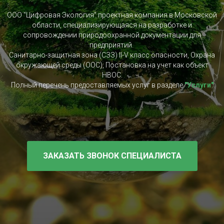
ООО "Цифровая Экология" проектная компания в Московской
области, специализирующаяся на разработке и
сопровождении природоохранной документации для
предприятий.
Санитарно-защитная зона (СЗЗ) II-V класс опасности, Охрана
окружающей среды (ООС), Постановка на учет как объект
НВОС.
Полный перечень предоставляемых услуг в разделе
"Услуги"
ЗАКАЗАТЬ ЗВОНОК СПЕЦИАЛИСТА